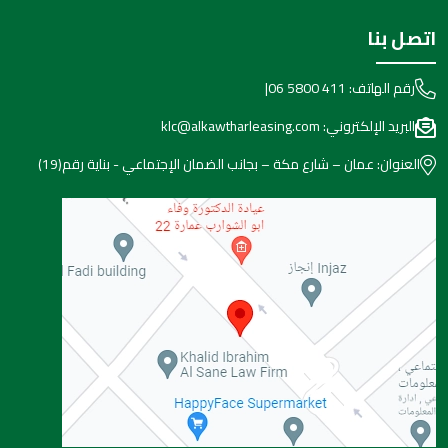
اتصل بنا
رقم الهاتف:
06 5800 411
|
البريد الإلكتروني:
klc@alkawtharleasing.com
العنوان:
عمان – شارع مكة – بجانب الضمان الإجتماعي - بناية رقم(19)