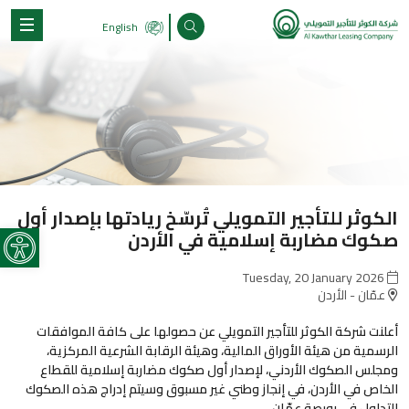
English
الكوثر للتأجير التمويلي تُرسّخ ريادتها بإصدار أول
olbar
صكوك مضاربة إسلامية في الأردن
Tuesday, 20 January 2026
عمّان - الأردن
أعلنت شركة الكوثر للتأجير التمويلي عن حصولها على كافة الموافقات
الرسمية من هيئة الأوراق المالية، وهيئة الرقابة الشرعية المركزية،
ومجلس الصكوك الأردني، لإصدار أول صكوك مضاربة إسلامية للقطاع
الخاص في الأردن، في إنجاز وطني غير مسبوق وسيتم إدراج هذه الصكوك
للتداول في بورصة عمّان.