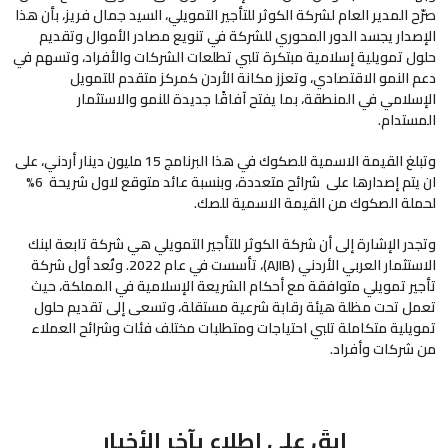
صرّح المدير العام لشركة الكوثر للتأجير التمويلي، السيد جمال فريز، بأن هذا
الإصدار يجسد الدور المحوري للشركة في تنويع مصادر الأموال وتقديم
حلول تمويلية إسلامية مبتكرة تلبي تطلعات الشركات والأفراد، وتسهم في
دعم النمو الاقتصادي، وتعزز مكانة الأردن كمركز متقدم للتمويل
الإسلامي في المنطقة، بما يفتح آفاقًا جديدة للنمو والاستثمار
المستدام.
وتبلغ القيمة الاسمية للصكوك في هذا البرنامج 15 مليون دينار أردني، على
ان يتم إصدارها على شرائح متعددة، وبنسبة عائد متوقع لاول شريحة 6%
لحملة الصكوك من القيمة الاسمية للصك.
وتجدر الإشارة إلى أن شركة الكوثر للتأجير التمويلي هي شركة تابعة لبنك
الاستثمار العربي الأردني (AJIB)، تأسست في عام 2022. وتُعد أول شركة
تأجير تمويلي متوافقة مع أحكام الشريعة الإسلامية في المملكة، حيث
تعمل تحت مظلة هيئة رقابة شرعية مستقلة، وتسعى إلى تقديم حلول
تمويلية متكاملة تلبي احتياجات ومتطلبات مختلف فئات وشرائح العملاء
من شركات وأفراد.
ابقَ على اطلاع بآخر الأخبار