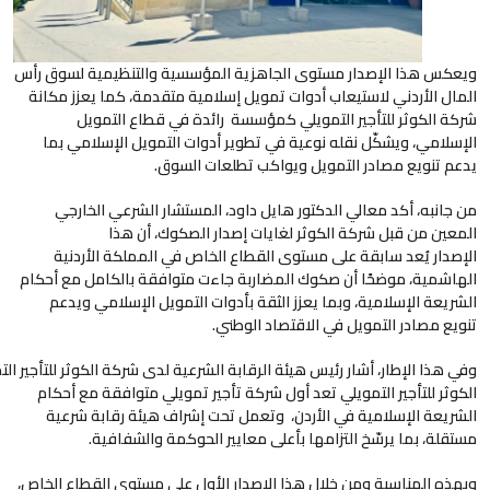
ويعكس هذا الإصدار مستوى الجاهزية المؤسسية والتنظيمية لسوق رأس
المال الأردني لاستيعاب أدوات تمويل إسلامية متقدمة، كما يعزز مكانة
شركة الكوثر للتأجير التمويلي كمؤسسة رائدة في قطاع التمويل
الإسلامي، ويشكّل نقله نوعية في تطوير أدوات التمويل الإسلامي بما
يدعم تنويع مصادر التمويل ويواكب تطلعات السوق.
من جانبه، أكد معالي الدكتور هايل داود، المستشار الشرعي الخارجي
المعين من قبل شركة الكوثر لغايات إصدار الصكوك، أن هذا
الإصدار يُعد سابقة على مستوى القطاع الخاص في المملكة الأردنية
الهاشمية، موضحًا أن صكوك المضاربة جاءت متوافقة بالكامل مع أحكام
الشريعة الإسلامية، وبما يعزز الثقة بأدوات التمويل الإسلامي ويدعم
تنويع مصادر التمويل في الاقتصاد الوطني.
وفي هذا الإطار، أشار رئيس هيئة الرقابة الشرعية لدى شركة الكوثر للتأجير الت
الكوثر للتأجير التمويلي تعد أول شركة تأجير تمويلي متوافقة مع أحكام
الشريعة الإسلامية في الأردن، وتعمل تحت إشراف هيئة رقابة شرعية
مستقلة، بما يرسّخ التزامها بأعلى معايير الحوكمة والشفافية.
وبهذه المناسبة ومن خلال هذا الإصدار الأول على مستوى القطاع الخاص،