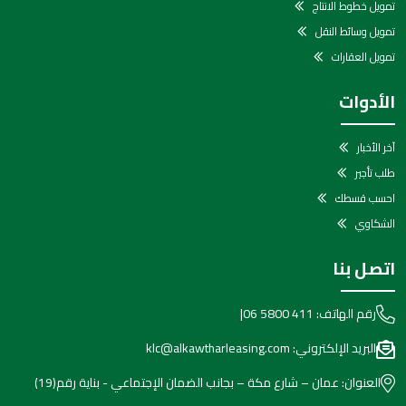
تمويل خطوط الانتاج
تمويل وسائط النقل
تمويل العقارات
الأدوات
آخر الأخبار
طلب تأجير
احسب قسطك
الشكاوي
اتصل بنا
رقم الهاتف:
06 5800 411
|
البريد الإلكتروني:
klc@alkawtharleasing.com
العنوان:
عمان – شارع مكة – بجانب الضمان الإجتماعي - بناية رقم(19)