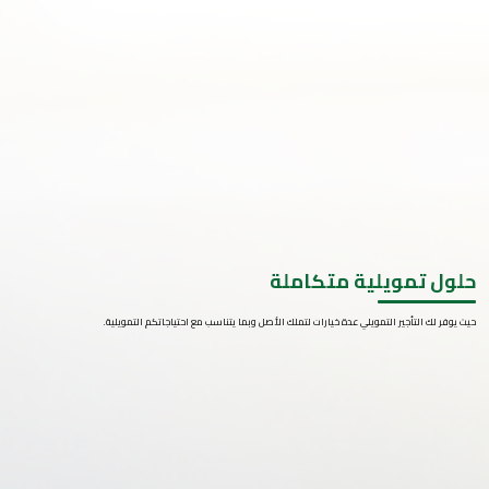
حلول تمويلية متكاملة
حيث يوفر لك التأجير التمويلي عدة خيارات لتملك الأصل وبما يتناسب مع احتياجاتكم التمويلية.